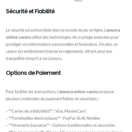
Sécurité et Fiabilité
La sécurité est primordiale dans le monde du jeu en ligne. L’
amunra
online casino
utilise des technologies de cryptage avancées pour
protéger vos informations personnelles et financières. De plus, ce
casino est entièrement licencié et réglementé, offrant ainsi une
tranquillité d’esprit à ses joueurs.
Options de Paiement
Pour faciliter les transactions, l’
amunra online casino
propose
plusieurs méthodes de paiement fiables et sécurisées :
– **Cartes de crédit/débit** : Visa, MasterCard
– **Portefeuilles électroniques** : PayPal, Skrill, Neteller
– **Virements bancaires** : Options traditionnelles et sécurisées