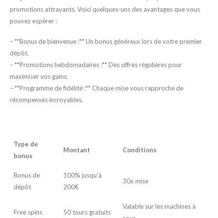
promotions attrayants. Voici quelques-uns des avantages que vous
pouvez espérer :
– **Bonus de bienvenue :** Un bonus généreux lors de votre premier
dépôt.
– **Promotions hebdomadaires :** Des offres régulières pour
maximiser vos gains.
– **Programme de fidélité :** Chaque mise vous rapproche de
récompenses incroyables.
Table des bonus
Type de
Montant
Conditions
bonus
Bonus de
100% jusqu’à
30x mise
dépôt
200€
Valable sur les machines à
Free spins
50 tours gratuits
sous