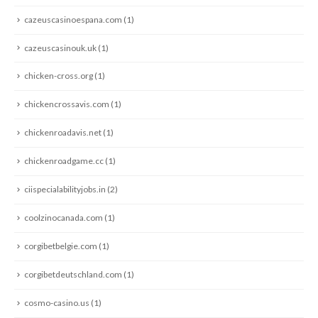
cazeuscasinoespana.com
(1)
cazeuscasinouk.uk
(1)
chicken-cross.org
(1)
chickencrossavis.com
(1)
chickenroadavis.net
(1)
chickenroadgame.cc
(1)
ciispecialabilityjobs.in
(2)
coolzinocanada.com
(1)
corgibetbelgie.com
(1)
corgibetdeutschland.com
(1)
cosmo-casino.us
(1)