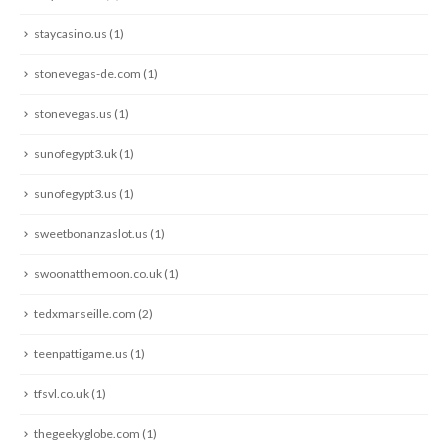
staycasino.us
(1)
stonevegas-de.com
(1)
stonevegas.us
(1)
sunofegypt3.uk
(1)
sunofegypt3.us
(1)
sweetbonanzaslot.us
(1)
swoonatthemoon.co.uk
(1)
tedxmarseille.com
(2)
teenpattigame.us
(1)
tfsvl.co.uk
(1)
thegeekyglobe.com
(1)