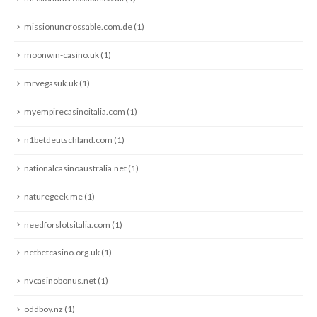
missionuncrossable.com.de
(1)
moonwin-casino.uk
(1)
mrvegasuk.uk
(1)
myempirecasinoitalia.com
(1)
n1betdeutschland.com
(1)
nationalcasinoaustralia.net
(1)
naturegeek.me
(1)
needforslotsitalia.com
(1)
netbetcasino.org.uk
(1)
nvcasinobonus.net
(1)
oddboy.nz
(1)