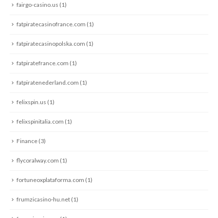
fairgo-casino.us
(1)
fatpiratecasinofrance.com
(1)
fatpiratecasinopolska.com
(1)
fatpiratefrance.com
(1)
fatpiratenederland.com
(1)
felixspin.us
(1)
felixspinitalia.com
(1)
Finance
(3)
flycoralway.com
(1)
fortuneoxplataforma.com
(1)
frumzicasino-hu.net
(1)