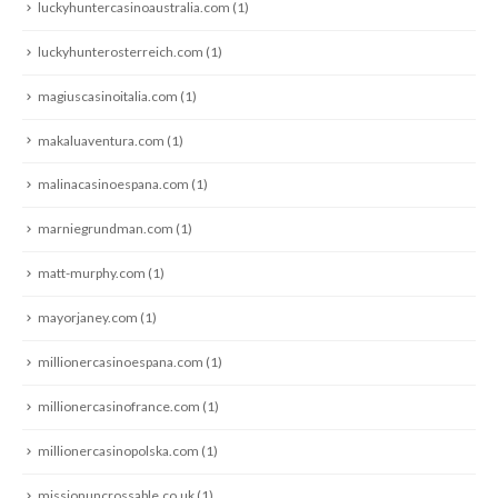
luckyhuntercasinoaustralia.com
(1)
luckyhunterosterreich.com
(1)
magiuscasinoitalia.com
(1)
makaluaventura.com
(1)
malinacasinoespana.com
(1)
marniegrundman.com
(1)
matt-murphy.com
(1)
mayorjaney.com
(1)
millionercasinoespana.com
(1)
millionercasinofrance.com
(1)
millionercasinopolska.com
(1)
missionuncrossable.co.uk
(1)