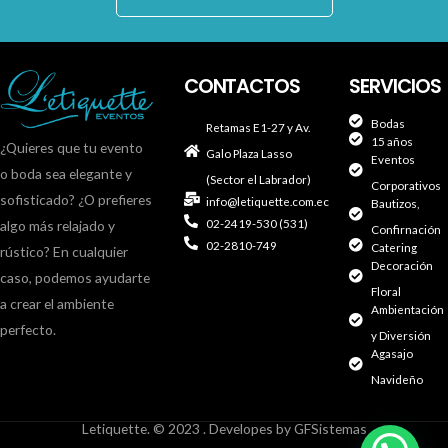
CONTACTOS
SERVICIOS
Bodas
Retamas E1-27 y Av.
15 años
¿Quieres que tu evento
Galo Plaza Lasso
Eventos
o boda sea elegante y
(Sector el Labrador)
Corporativos
sofisticado? ¿O prefieres
info@letiquette.com.ec
Bautizos,
02-2419-530 (531)
algo más relajado y
Confirnación
02-2810-749
Catering
rústico? En cualquier
Decoración
caso, podemos ayudarte
Floral
a crear el ambiente
Ambientación
perfecto.
y Diversión
Agasajo
Navideño
Letiquette. © 2023 . Developes by GFSistemas