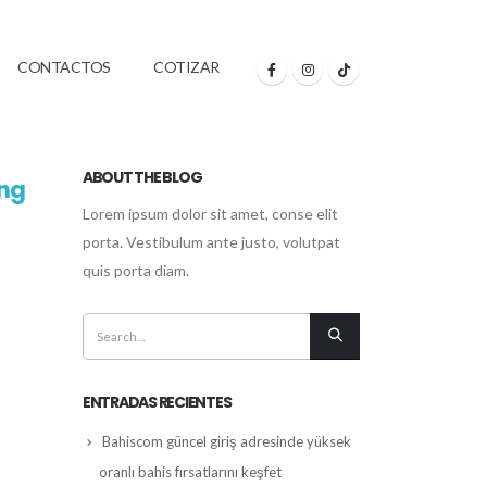
CONTACTOS
COTIZAR
ABOUT THE BLOG
ing
Lorem ipsum dolor sit amet, conse elit
porta. Vestibulum ante justo, volutpat
quis porta diam.
ENTRADAS RECIENTES
Bahiscom güncel giriş adresinde yüksek
oranlı bahis fırsatlarını keşfet