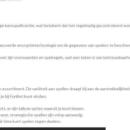
dige kansspellicentie, wat betekent dat het regelmatig gecontroleerd wo
vanceerde encryptietechnologie om de gegevens van spelers te besche
 over zijn voorwaarden en spelregels, wat een teken is van betrouwbaarh
 assortiment. De variëteit aan spellen draagt bij aan de aantrekkelijkhei
 je bij FunBet kunt vinden:
s, er zijn talloze opties waaruit je kunt kiezen.
arat, strategische spellen zijn volop aanwezig.
eal-time kunt spelen tegen dealers.