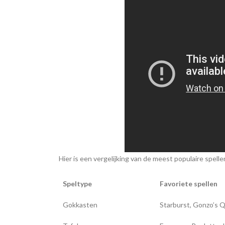
Hier is een vergelijking van de meest populaire spelle
Speltype
Favoriete spellen
Gokkasten
Starburst, Gonzo’s 