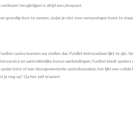
verliezen terugkrijgen is altijd een pluspunt.
en grondig door te nemen, zodat je niet voor verrassingen komt te staa
 FunBet casino kunnen we stellen dat
FunBet betrouwbaar
lijkt te zijn. 
lantenservice en aantrekkelijke bonus aanbiedingen, FunBet biedt spelers
 speler bent of een doorgewinterde casinobezoeker, het lijkt een solide
t je nog op? Ga het zelf ervaren!