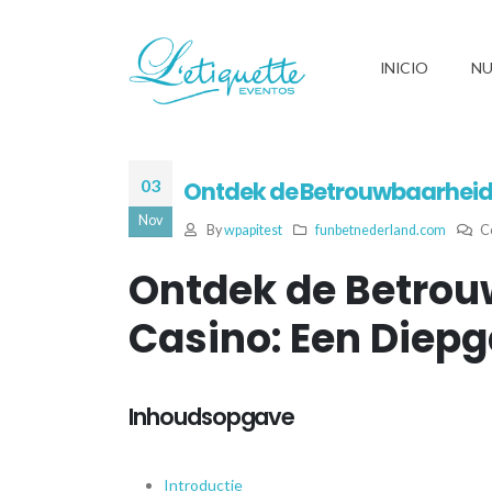
INICIO
NU
03
Ontdek de Betrouwbaarheid
Nov
By
wpapitest
funbetnederland.com
C
Ontdek de Betrou
Casino: Een Diep
Inhoudsopgave
Introductie