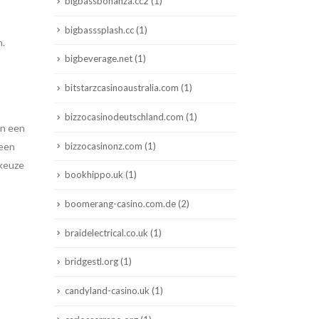
bigbassbonanza.cc2
(1)
bigbasssplash.cc
(1)
n.
bigbeverage.net
(1)
bitstarzcasinoaustralia.com
(1)
bizzocasinodeutschland.com
(1)
Van een
bizzocasinonz.com
(1)
 een
 keuze
bookhippo.uk
(1)
boomerang-casino.com.de
(2)
braidelectrical.co.uk
(1)
bridgestl.org
(1)
candyland-casino.uk
(1)