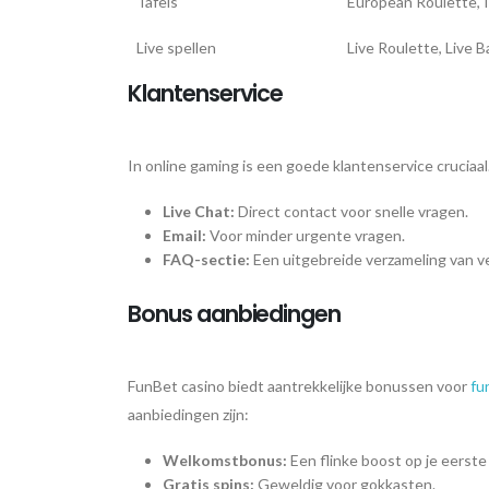
Tafels
European Roulette, I
Live spellen
Live Roulette, Live 
Klantenservice
In online gaming is een goede klantenservice cruciaa
Live Chat:
Direct contact voor snelle vragen.
Email:
Voor minder urgente vragen.
FAQ-sectie:
Een uitgebreide verzameling van v
Bonus aanbiedingen
FunBet casino biedt aantrekkelijke bonussen voor
fu
aanbiedingen zijn:
Welkomstbonus:
Een flinke boost op je eerste 
Gratis spins:
Geweldig voor gokkasten.