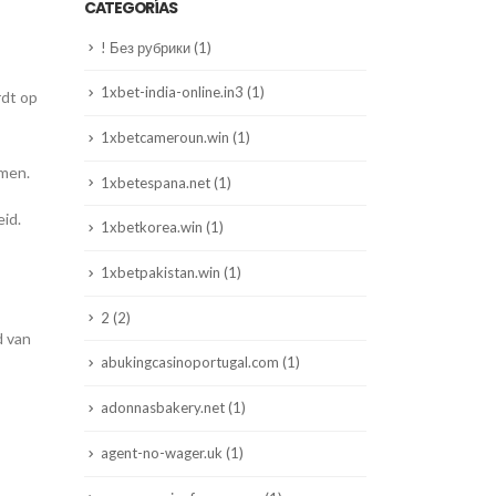
CATEGORÍAS
! Без рубрики
(1)
1xbet-india-online.in3
(1)
rdt op
1xbetcameroun.win
(1)
rmen.
1xbetespana.net
(1)
eid.
1xbetkorea.win
(1)
1xbetpakistan.win
(1)
2
(2)
d van
abukingcasinoportugal.com
(1)
adonnasbakery.net
(1)
agent-no-wager.uk
(1)