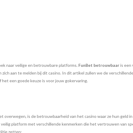
 zoek naar veilige en betrouwbare platforms.
FunBet betrouwbaar
is een 
h aan te melden bij dit casino. In dit artikel zullen we de verschillend
 het een goede keuze is voor jouw gokervaring.
oet overwegen, is de betrouwbaarheid van het casino waar ze hun geld in
 veilig platform met verschillende kenmerken die het vertrouwen van sp
jtje zetten: