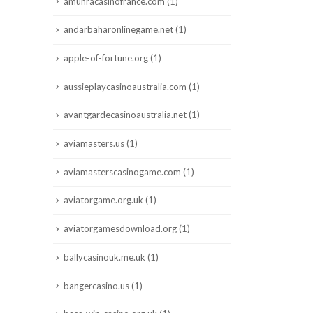
amunracasinofrance.com
(1)
andarbaharonlinegame.net
(1)
apple-of-fortune.org
(1)
aussieplaycasinoaustralia.com
(1)
avantgardecasinoaustralia.net
(1)
aviamasters.us
(1)
aviamasterscasinogame.com
(1)
aviatorgame.org.uk
(1)
aviatorgamesdownload.org
(1)
ballycasinouk.me.uk
(1)
bangercasino.us
(1)