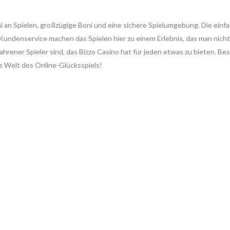
 an Spielen, großzügige Boni und eine sichere Spielumgebung. Die einf
undenservice machen das Spielen hier zu einem Erlebnis, das man nicht
ahrener Spieler sind, das Bizzo Casino hat für jeden etwas zu bieten. B
de Welt des Online-Glücksspiels!