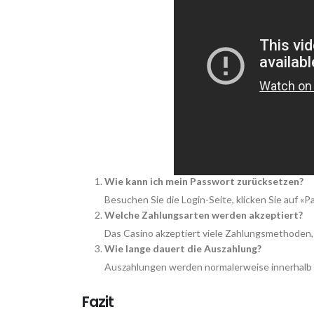
Wie kann ich mein Passwort zurücksetzen?
Besuchen Sie die Login-Seite, klicken Sie auf 
Welche Zahlungsarten werden akzeptiert?
Das Casino akzeptiert viele Zahlungsmethoden,
Wie lange dauert die Auszahlung?
Auszahlungen werden normalerweise innerhalb 
Fazit