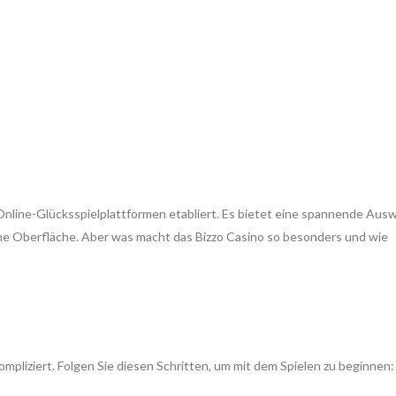
 Online-Glücksspielplattformen etabliert. Es bietet eine spannende Ausw
che Oberfläche. Aber was macht das Bizzo Casino so besonders und wie
ompliziert. Folgen Sie diesen Schritten, um mit dem Spielen zu beginnen: