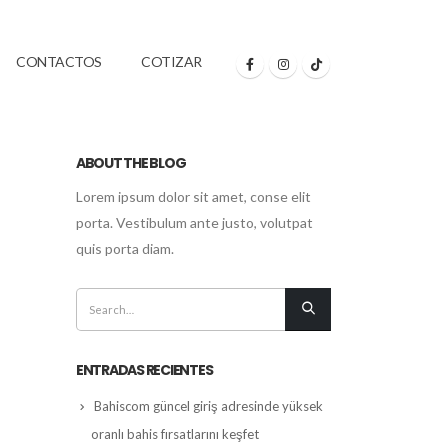
CONTACTOS
COTIZAR
ABOUT THE BLOG
Lorem ipsum dolor sit amet, conse elit
porta. Vestibulum ante justo, volutpat
quis porta diam.
ENTRADAS RECIENTES
Bahiscom güncel giriş adresinde yüksek
oranlı bahis fırsatlarını keşfet