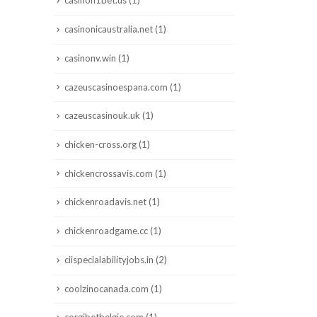
casinon1bet.us
(1)
casinonicaustralia.net
(1)
casinonv.win
(1)
cazeuscasinoespana.com
(1)
cazeuscasinouk.uk
(1)
chicken-cross.org
(1)
chickencrossavis.com
(1)
chickenroadavis.net
(1)
chickenroadgame.cc
(1)
ciispecialabilityjobs.in
(2)
coolzinocanada.com
(1)