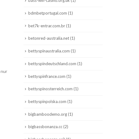
bass-win-casino.org.uk
(1)
bdmbetportugal.com
(1)
bet7k-entrar.com.br
(1)
betonred-australia.net
(1)
bettyspinaustralia.com
(1)
bettyspindeutschland.com
(1)
 nur
bettyspinfrance.com
(1)
bettyspinosterreich.com
(1)
bettyspinpolska.com
(1)
bigbamboodemo.org
(1)
bigbassbonanza.cc
(2)