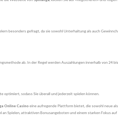
btesten im Spinanga Casino?
pielern besonders gefragt, da sie sowohl Unterhaltung als auch Gewinnc
ungen bearbeitet?
ngsmethode ab. In der Regel werden Auszahlungen innerhalb von 24 bi
?
te optimiert, sodass Sie überall und jederzeit spielen können.
ga Online Casino
eine aufregende Plattform bietet, die sowohl neue al
hl an Spielen, attraktiven Bonusangeboten und einem starken Fokus auf