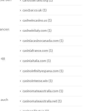
carlosserrano.org
(1)
cascbar.co.uk
(1)
cashwincasino.us
(1)
hancen
cashwinitaly.com
(1)
casiniacasinocanada.com
(1)
casiniafrance.com
(1)
s 48
casiniaitalia.com
(1)
casinoinfinityespana.com
(1)
casinointense.win
(1)
casinomateaustralia.com
(1)
s auch
casinomateaustralia.net
(1)