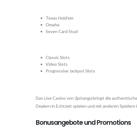
Pokerspiele
Texas Hold’em
Omaha
Seven Card Stud
Slot Spiele
Classic Slots
Video Slots
Progressive Jackpot Slots
Live Casino
Das Live Casino von
Spinanga
bringt die authentisch
Dealern in Echtzeit spielen und mit anderen Spielern 
Bonusangebote und Promotions