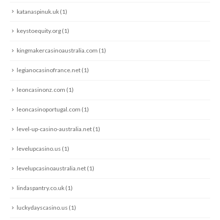
katanaspinuk.uk
(1)
keystoequity.org
(1)
kingmakercasinoaustralia.com
(1)
legianocasinofrance.net
(1)
leoncasinonz.com
(1)
leoncasinoportugal.com
(1)
level-up-casino-australia.net
(1)
levelupcasino.us
(1)
levelupcasinoaustralia.net
(1)
lindaspantry.co.uk
(1)
luckydayscasino.us
(1)