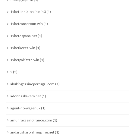
1xbet-india-online.in3
(1)
1xbetcameroun.win
(1)
1xbetespana.net
(1)
1xbetkorea.win
(1)
1xbetpakistan.win
(1)
2
(2)
abukingcasinoportugal.com
(1)
adonnasbakery.net
(1)
agent-no-wager.uk
(1)
amunracasinofrance.com
(1)
andarbaharonlinegame.net
(1)