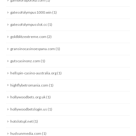
gambloriapolska.com
(1)
gatesofolympus1000.win
(1)
gatesofolympusslot.cc
(1)
goldblitzextreme.com
(2)
gransinocasinoespana.com
(1)
gutscasinonz.com
(1)
hellspin-casino-australia.org
(1)
highflybetromania.com
(1)
hollywoodbets.org.uk
(1)
hollywoodbetslogin.us
(1)
hotslotspl.net
(1)
hudsunmedia.com
(1)