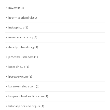
imvest.it
(3)
informscotland.uk
(1)
instaspin.us
(1)
investacadiana.org
(1)
itreadynetwork.org
(1)
jamesbrausch.com
(1)
joocasino.us
(1)
jpbrewery.com
(1)
karaokemelody.com
(1)
kasynoholandiaonline.com
(1)
katanaspincasino.org.uk
(1)