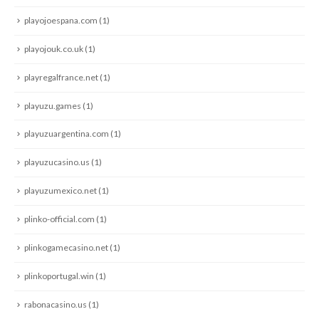
playojoespana.com
(1)
playojouk.co.uk
(1)
playregalfrance.net
(1)
playuzu.games
(1)
playuzuargentina.com
(1)
playuzucasino.us
(1)
playuzumexico.net
(1)
plinko-official.com
(1)
plinkogamecasino.net
(1)
plinkoportugal.win
(1)
rabonacasino.us
(1)