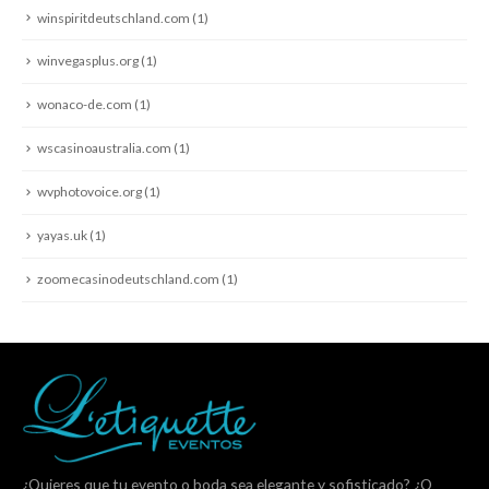
winspiritdeutschland.com
(1)
winvegasplus.org
(1)
wonaco-de.com
(1)
wscasinoaustralia.com
(1)
wvphotovoice.org
(1)
yayas.uk
(1)
zoomecasinodeutschland.com
(1)
¿Quieres que tu evento o boda sea elegante y sofisticado? ¿O