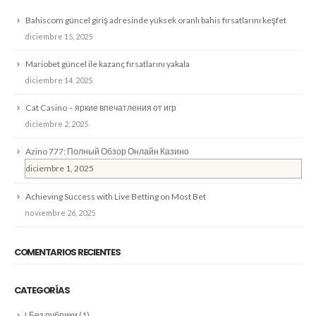
Bahiscom güncel giriş adresinde yüksek oranlı bahis fırsatlarını keşfet
diciembre 15, 2025
Mariobet güncel ile kazanç fırsatlarını yakala
diciembre 14, 2025
Cat Casino – яркие впечатления от игр
diciembre 2, 2025
Azino 777: Полный Обзор Онлайн Казино
diciembre 1, 2025
Achieving Success with Live Betting on Most Bet
noviembre 26, 2025
COMENTARIOS RECIENTES
CATEGORÍAS
! Без рубрики
(1)