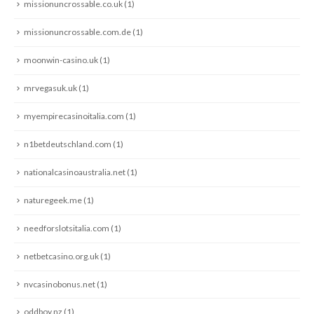
missionuncrossable.co.uk
(1)
missionuncrossable.com.de
(1)
moonwin-casino.uk
(1)
mrvegasuk.uk
(1)
myempirecasinoitalia.com
(1)
n1betdeutschland.com
(1)
nationalcasinoaustralia.net
(1)
naturegeek.me
(1)
needforslotsitalia.com
(1)
netbetcasino.org.uk
(1)
nvcasinobonus.net
(1)
oddboy.nz
(1)