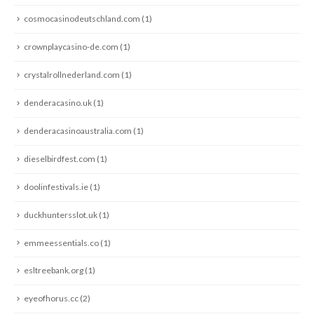
cosmocasinodeutschland.com
(1)
crownplaycasino-de.com
(1)
crystalrollnederland.com
(1)
denderacasino.uk
(1)
denderacasinoaustralia.com
(1)
dieselbirdfest.com
(1)
doolinfestivals.ie
(1)
duckhuntersslot.uk
(1)
emmeessentials.co
(1)
esltreebank.org
(1)
eyeofhorus.cc
(2)