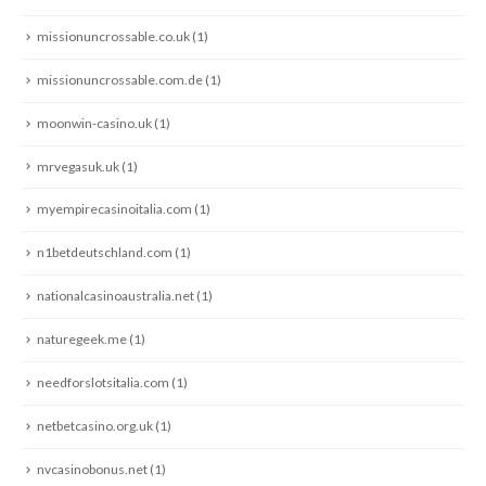
missionuncrossable.co.uk
(1)
missionuncrossable.com.de
(1)
moonwin-casino.uk
(1)
mrvegasuk.uk
(1)
myempirecasinoitalia.com
(1)
n1betdeutschland.com
(1)
nationalcasinoaustralia.net
(1)
naturegeek.me
(1)
needforslotsitalia.com
(1)
netbetcasino.org.uk
(1)
nvcasinobonus.net
(1)