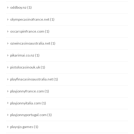
oddboy.nz
(1)
olympecasinofrance.net
(1)
oscarspinfrance.com
(1)
ozwincasinoaustralia.net
(1)
pikarimai.co.nz
(1)
pistolocasinouk.uk
(1)
playfinacasinoaustralia.net
(1)
playjonnyfrance.com
(1)
playjonnyitalia.com
(1)
playjonnyportugal.com
(1)
playojo.games
(1)