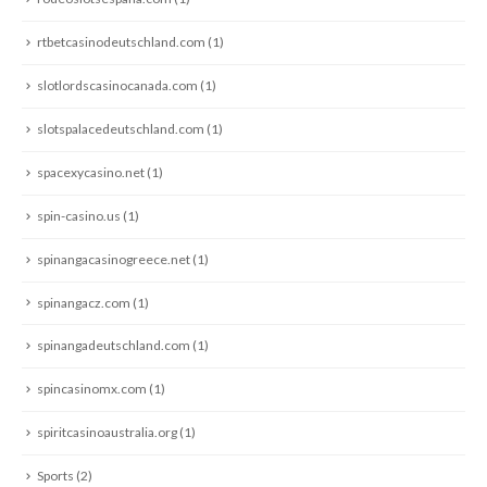
rtbetcasinodeutschland.com
(1)
slotlordscasinocanada.com
(1)
slotspalacedeutschland.com
(1)
spacexycasino.net
(1)
spin-casino.us
(1)
spinangacasinogreece.net
(1)
spinangacz.com
(1)
spinangadeutschland.com
(1)
spincasinomx.com
(1)
spiritcasinoaustralia.org
(1)
Sports
(2)