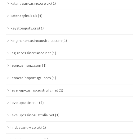
katanaspincasino.org.uk
(1)
katanaspinuk.uk
(1)
keystoequity.org
(1)
kingmakercasinoaustralia.com
(1)
legianocasinofrance.net
(1)
leoncasinonz.com
(1)
leoncasinoportugal.com
(1)
level-up-casino-australia.net
(1)
levelupcasino.us
(1)
levelupcasinoaustralia.net
(1)
lindaspantry.co.uk
(1)