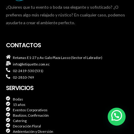
¿Quieres que tu evento o boda sea elegante y sofisticado? ¿O
prefieres algo más relajado y rústico? En cualquier caso, podemos
ayudarte a crear el ambiente perfecto.
CONTACTOS
Retamas E1-27 y Av. Galo Plaza Lasso (Sector el Labrador)
info@letiquette.com.ec
02-2419-530 (531)
02-2810-749
SERVICIOS
Bodas
15 años
Eventos Corporativos
Bautizos, Confirnación
Catering
Decoración Floral
Ambientación y Diversión