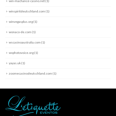
win-machance-casino.net
(1)
winspiritdeutschland.com
(1)
winvegasplus.org
(1)
wonaco-de.com
(1)
wscasinoaustralia.com
(1)
wvphotovoice.org
(1)
yayas.uk
(1)
zoomecasinodeutschland.com
(1)