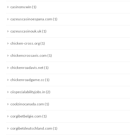
casinonv.win
(1)
cazeuscasinoespana.com
(1)
cazeuscasinouk.uk
(1)
chicken-cross.org
(1)
chickencrossavis.com
(1)
chickenroadavis.net
(1)
chickenroadgame.cc
(1)
ciispecialabilityjobs.in
(2)
coolzinocanada.com
(1)
corgibetbelgie.com
(1)
corgibetdeutschland.com
(1)