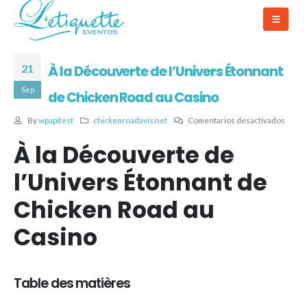
21
À la Découverte de l’Univers Étonnant
Sep
de Chicken Road au Casino
By
wpapitest
chickenroadavis.net
Comentarios desactivados
À la Découverte de
l’Univers Étonnant de
Chicken Road au
Casino
Table des matières