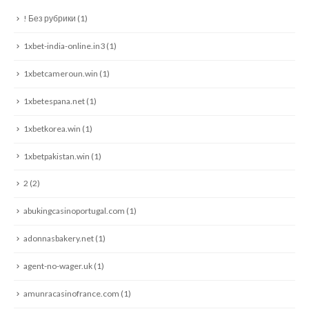
! Без рубрики
(1)
1xbet-india-online.in3
(1)
1xbetcameroun.win
(1)
1xbetespana.net
(1)
1xbetkorea.win
(1)
1xbetpakistan.win
(1)
2
(2)
abukingcasinoportugal.com
(1)
adonnasbakery.net
(1)
agent-no-wager.uk
(1)
amunracasinofrance.com
(1)