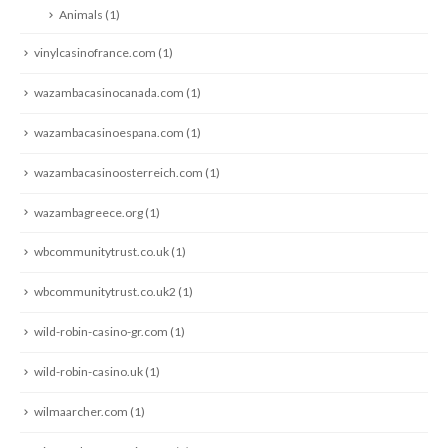
Animals
(1)
vinylcasinofrance.com
(1)
wazambacasinocanada.com
(1)
wazambacasinoespana.com
(1)
wazambacasinoosterreich.com
(1)
wazambagreece.org
(1)
wbcommunitytrust.co.uk
(1)
wbcommunitytrust.co.uk2
(1)
wild-robin-casino-gr.com
(1)
wild-robin-casino.uk
(1)
wilmaarcher.com
(1)