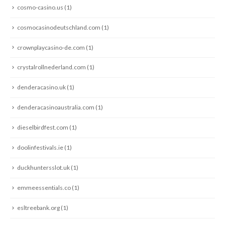
cosmo-casino.us
(1)
cosmocasinodeutschland.com
(1)
crownplaycasino-de.com
(1)
crystalrollnederland.com
(1)
denderacasino.uk
(1)
denderacasinoaustralia.com
(1)
dieselbirdfest.com
(1)
doolinfestivals.ie
(1)
duckhuntersslot.uk
(1)
emmeessentials.co
(1)
esltreebank.org
(1)