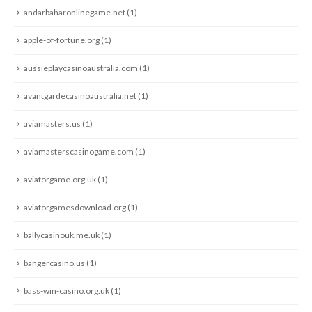
andarbaharonlinegame.net
(1)
apple-of-fortune.org
(1)
aussieplaycasinoaustralia.com
(1)
avantgardecasinoaustralia.net
(1)
aviamasters.us
(1)
aviamasterscasinogame.com
(1)
aviatorgame.org.uk
(1)
aviatorgamesdownload.org
(1)
ballycasinouk.me.uk
(1)
bangercasino.us
(1)
bass-win-casino.org.uk
(1)